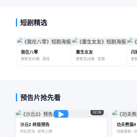
短剧精选
我在八零
重生女友
闪
更新至45集 · 甜宠
更新至28集 · 逆袭
更新
预告片抢先看
▶
02:38
沙丘2 终极预告
功夫熊猫4
科幻史诗 · 即将上映
动画喜剧 · 2