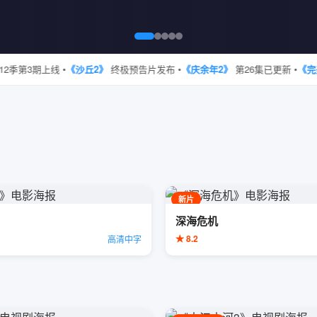
第3期上线 •
《沙丘2》
终极预告片发布 •
《庆余年2》
第26集已更新 •
《完美世
新片
深海危机
★ 8.2
高清中字