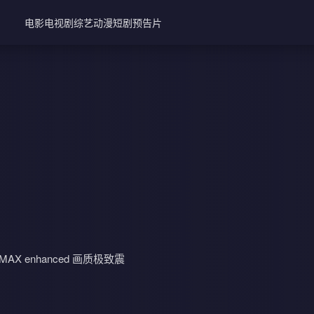
电影
电视剧
综艺
动漫
短剧
预告片
 enhanced 画质极致震
装大戏持续升温。