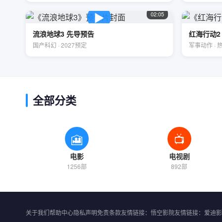
▶
02:05
流浪地球3 先导预告
红海行动2
国产科幻 · 2027预定
军事动作 · 
全部分类
🎦
📺
电影
电视剧
1256部
892部
关于我们
帮助中心
隐私声明
免责条款
友情链接：悟空影院
友情链接：爱迪影