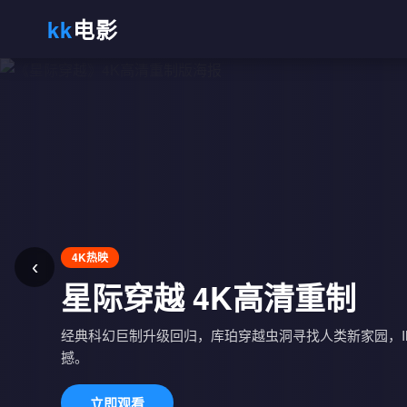
kk
电影
4K热映
‹
热播剧集
星际穿越 4K高清重制
长风渡 第38集更新
经典科幻巨制升级回归，库珀穿越虫洞寻找人类新家园，IMAX
撼。
顾九思与柳玉茹携手共度乱世，情感与家国交织，年度古
立即观看
立即观看