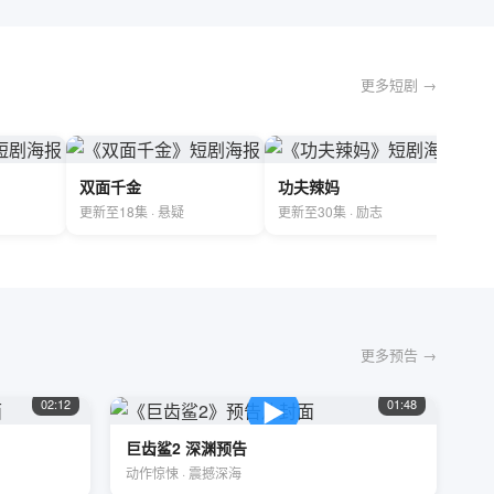
更多短剧 →
双面千金
功夫辣妈
更新至18集 · 悬疑
更新至30集 · 励志
更多预告 →
▶
02:12
01:48
巨齿鲨2 深渊预告
动作惊悚 · 震撼深海