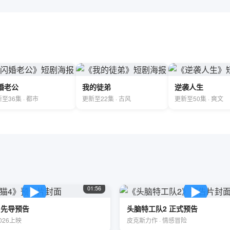
婚老公
我的徒弟
逆袭人生
至36集 · 都市
更新至22集 · 古风
更新至50集 · 爽文
▶
▶
01:56
 先导预告
头脑特工队2 正式预告
026上映
皮克斯力作 · 情感冒险