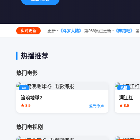
•
《长风渡》
第38集已更新 •
《斗罗大陆》
第268集已更新 •
《奔跑吧》
第12季
实时更新
热播推荐
热门电影
4K
热播
流浪地球2
满江红
★ 8.9
★ 8.5
蓝光原声
热门电视剧