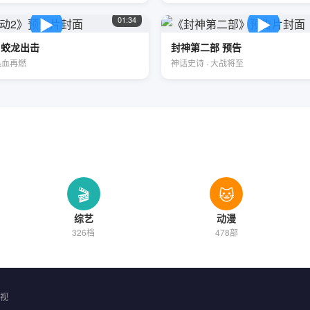
▶
▶
01:34
 蛟龙出击
封神第二部 预告
热血再燃
神话史诗 · 大战将至
🎬
🐱
综艺
动漫
326档
478部
视