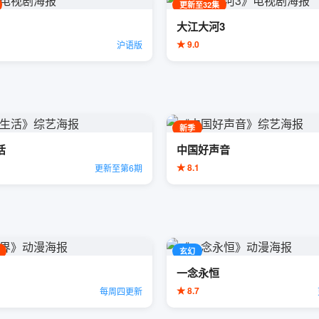
更新至32集
大江大河3
★ 9.0
沪语版
新季
活
中国好声音
★ 8.1
更新至第6期
玄幻
一念永恒
★ 8.7
每周四更新