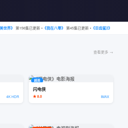
界》
第156集已更新 •
《我在八零》
第45集已更新 •
《巨齿鲨2》
上线首周 •
《
查看更多 →
超英
闪电侠
★ 8.0
4K HDR
IMAX