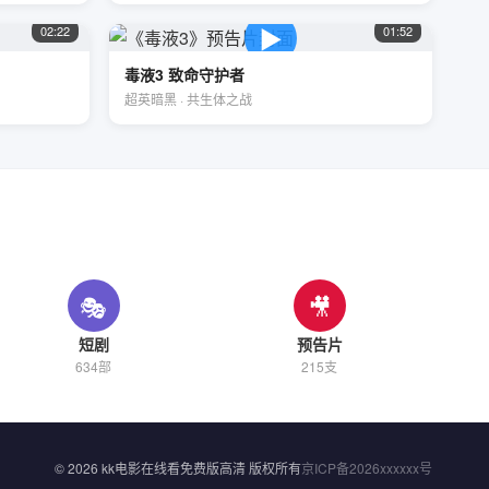
▶
02:22
01:52
毒液3 致命守护者
超英暗黑 · 共生体之战
🎭
🎥
短剧
预告片
634部
215支
© 2026 kk电影在线看免费版高清 版权所有
京ICP备2026xxxxxx号